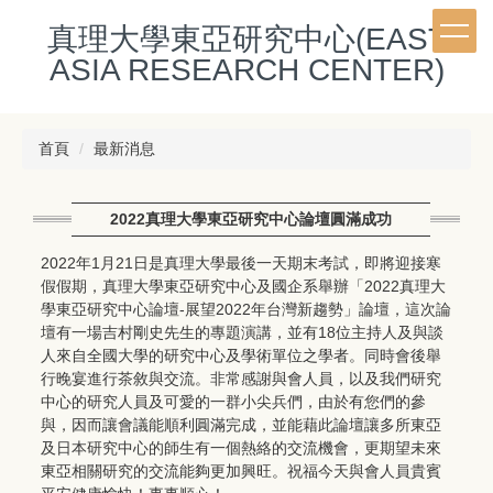
跳
真理大學東亞研究中心(EAST
到
主
ASIA RESEARCH CENTER)
要
內
容
首頁
最新消息
區
2022真理大學東亞研究中心論壇圓滿成功
2022年1月21日是真理大學最後一天期末考試，即將迎接寒
假假期，真理大學東亞研究中心及國企系舉辦「2022真理大
學東亞研究中心論壇-展望2022年台灣新趨勢」論壇，這次論
壇有一場吉村剛史先生的專題演講，並有18位主持人及與談
人來自全國大學的研究中心及學術單位之學者。同時會後舉
行晚宴進行茶敘與交流。非常感謝與會人員，以及我們研究
中心的研究人員及可愛的一群小尖兵們，由於有您們的參
與，因而讓會議能順利圓滿完成，並能藉此論壇讓多所東亞
及日本研究中心的師生有一個熱絡的交流機會，更期望未來
東亞相關研究的交流能夠更加興旺。祝福今天與會人員貴賓