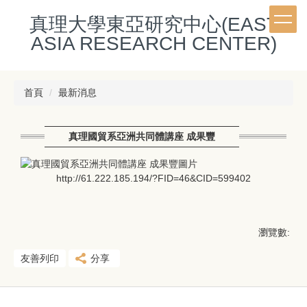
跳
真理大學東亞研究中心(EAST
到
主
ASIA RESEARCH CENTER)
要
內
容
首頁
最新消息
區
真理國貿系亞洲共同體講座 成果豐
http://61.222.185.194/?FID=46&CID=599402
瀏覽數:
友善列印
分享