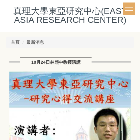
跳
真理大學東亞研究中心(EAST
到
主
ASIA RESEARCH CENTER)
要
內
容
首頁
最新消息
區
10月24日林熙中教授演講