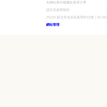
本網站著作權屬於真理大學
請詳見使用規則
25103 新北市淡水區真理街32號｜02-2621
網站管理