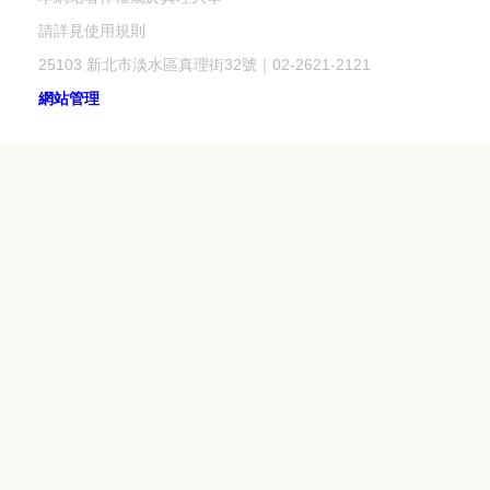
請詳見使用規則
25103 新北市淡水區真理街32號｜02-2621-2121
網站管理